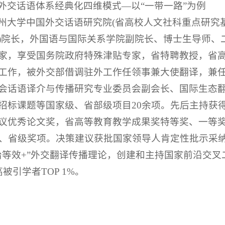
外交话语体系经典化四维模式—以“一带一路”为例
州大学中国外交话语研究院(省高校人文社科重点研究
)院长，外国语与国际关系学院副院长、博士生导师、
家，享受国务院政府特殊津贴专家，省特聘教授，省
工作，被外交部借调驻外工作任领事兼大使翻译，兼
会话语译介与传播研究专业委员会副会长、国际生态
招标课题等国家级、省部级项目20余项。先后主持获
议优秀论文奖，省高等教育教学成果奖特等奖、一等
级、省级奖项。决策建议获批国家领导人肯定性批示采
治等效+”外交翻译传播理论，创建和主持国家前沿交叉
被引学者TOP 1%。